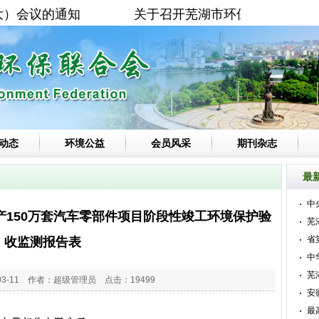
）会议的通知
关于召开芜湖市环保联合会第一届第
动态
环境公益
会员风采
期刊杂志
最
中
150万套汽车零部件项目阶段性竣工环境保护验
芜
省
收监测报告表
中
芜
03-11 作者：超级管理员 点击：19499
安
最