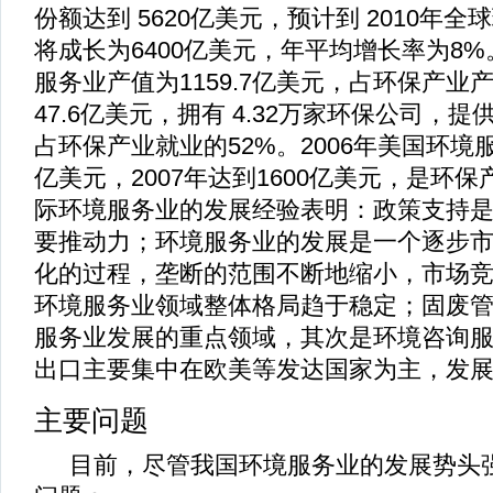
份额达到
5620
亿美元，预计到
2010
年全球
将成长为
6400
亿美元，年平均增长率为
8%
服务业产值为
1159.7
亿美元，占环保产业
47.6
亿美元，拥有
4.32
万家环保公司，提
占环保产业就业的
52%
。
2006
年美国环境
亿美元，
2007
年达到
1600
亿美元，是环保
际环境服务业的发展经验表明：政策支持
要推动力；环境服务业的发展是一个逐步
化的过程，垄断的范围不断地缩小，市场
环境服务业领域整体格局趋于稳定；固废
服务业发展的重点领域，其次是环境咨询
出口主要集中在欧美等发达国家为主，发
主要问题
目前，尽管我国
环境服务业
的发展势头