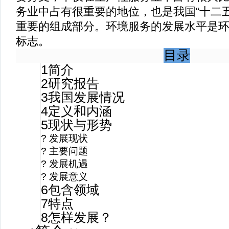
务业中占有很重要的地位，也是我国
“
十二
重要的组成部分。环境服务的发展水平是
标志。
目录
1
简介
2
研究报告
3
我国发展情况
4
定义和内涵
5
现状与形势
?
发展现状
?
主要问题
?
发展机遇
?
发展意义
6
包含领域
7
特点
8
怎样发展？