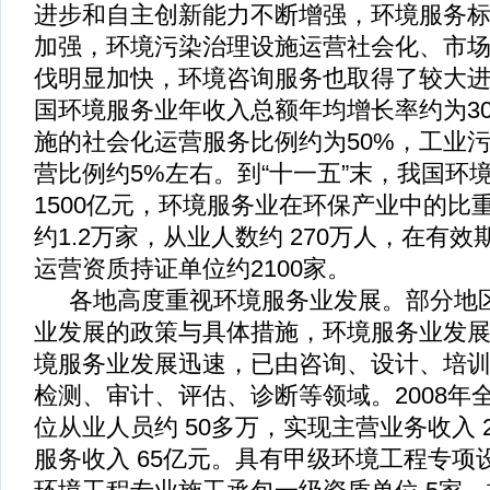
进步和自主创新能力不断增强，环境服务
加强，环境污染治理设施运营社会化、市
伐明显加快，环境咨询服务也取得了较大
国环境服务业年收入总额年均增长率约为
3
施的社会化运营服务比例约为
50%
，工业
营比例约
5%
左右。到
“
十一五
”
末，我国环
1500
亿元，环境服务业在环保产业中的比
约
1.2
万家，从业人数约
270
万人，在有效
运营资质持证单位约
2100
家。
各地高度重视环境服务业发展。部分地
业发展的政策与具体措施，环境服务业发
境服务业发展迅速，已由咨询、设计、培
检测、审计、评估、诊断等领域。
2008
年
位从业人员约
50
多万，实现主营业务收入
服务收入
65
亿元。具有甲级环境工程专项