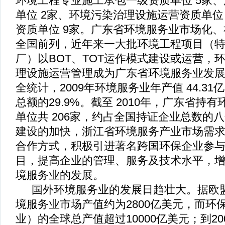
环境工程专业施工承包一级资质单位
5
家、
单位
2
家、环境污染治理设施运营资质单
资质单位
9
家。广东省环境服务业市场化、
全国前列，近年来一大批环境工程项目（
厂）以
BOT
、
TOT
运作模式建设或运营，
理设施运营管理成为广东省环境服务业发
全统计，
2009
年环境服务业年产值
44.31
亿
总额的
29.9%
。截至
2010
年，广东省持有
单位共
206
家，约占全国持证企业总数的八
建设的加快，浙江省环境服务产业市场需
合作方式，积极引进著名跨国环保企业参
目，提高企业的管理、服务及技术水平，
境服务业的发展。
国外
环境服务业
的发展日趋壮大。据欧
境服务业市场产值约为
2800
亿美元，而环
业）的全球总产值超过
10000
亿美元；到
20